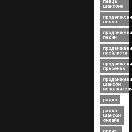
певца
шансона
продвижени
песен
продвижени
песни
продвижени
плейлиста
продвижени
пресейва
продвижени
шансон
исполнител
радио
радио
шансон
онлайн
релиз