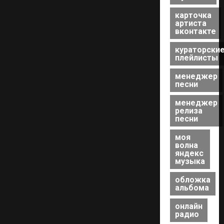
карточка
артиста
вконтакте
кураторски
плейлисты
менеджер
песни
менеджер
релиза
песни
моя
волна
яндекс
музыка
обложка
альбома
онлайн
радио