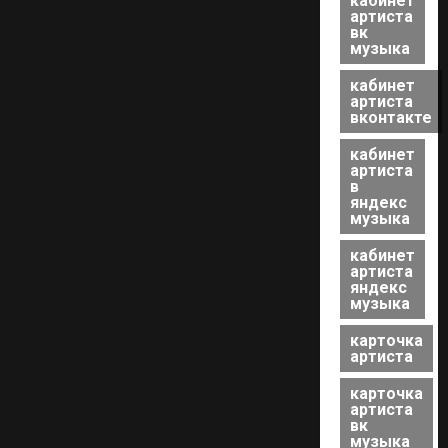
кабинет
артиста
вк
музыка
кабинет
артиста
вконтакте
кабинет
артиста
в
яндекс
музыка
кабинет
артиста
яндекс
музыка
карточка
артиста
карточка
артиста
вк
музыка