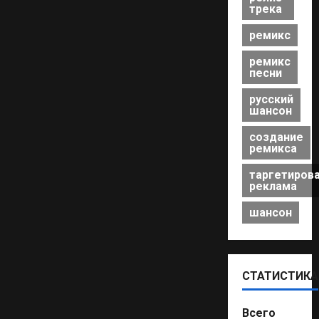
трека
ремикс
ремикс
песни
русский
шансон
создание
ремикса
таргетиров
реклама
шансон
СТАТИСТИКА
Всего