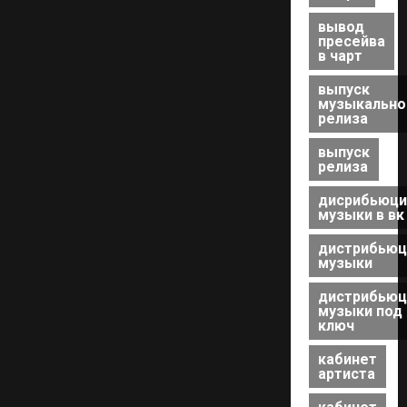
вывод
пресейва
в чарт
выпуск
музыкально
релиза
выпуск
релиза
дисрибьюци
музыки в вк
дистрибьюц
музыки
дистрибьюц
музыки под
ключ
кабинет
артиста