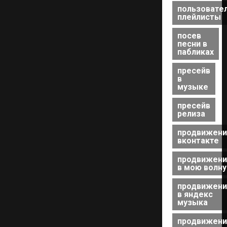
пользовате
плейлисты
посев
песни в
пабликах
пресейв
в
музыке
пресейв
релиза
продвижени
вконтакте
продвижени
в мою волну
продвижени
в яндекс
музыка
продвижени