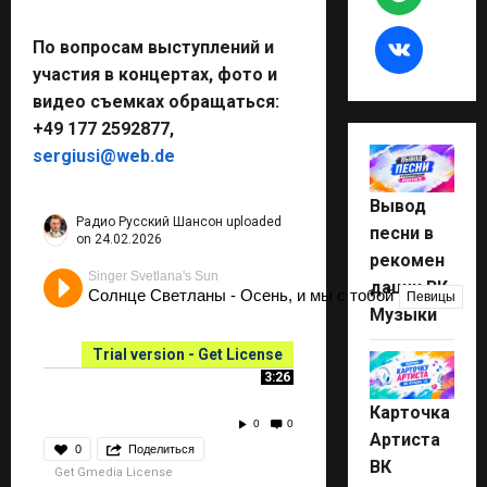
По вопросам выступлений и
участия в концертах, фото и
видео съемках обращаться:
+49 177 2592877,
sergiusi@web.de
Вывод
Радио Русский Шансон
uploaded
песни в
on 24.02.2026
рекомен
Singer Svetlana's Sun
дации ВК
Солнце Светланы - Осень, и мы с тобой
Певицы
Музыки
Trial version - Get License
3:26
Карточка
0
0
Артиста
0
Поделиться
ВК
Get Gmedia License