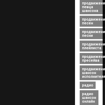
продвижени
певца
шансона
продвижени
песен
продвижени
песни
продвижени
плейлиста
продвижени
пресейва
продвижени
шансон
исполнител
радио
радио
шансон
онлайн