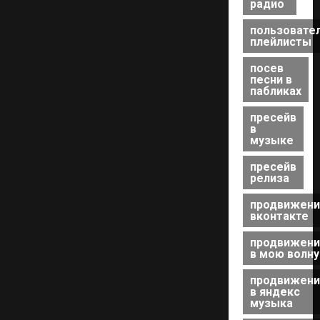
радио
пользовате
плейлисты
посев
песни в
пабликах
пресейв
в
музыке
пресейв
релиза
продвижени
вконтакте
продвижени
в мою волну
продвижени
в яндекс
музыка