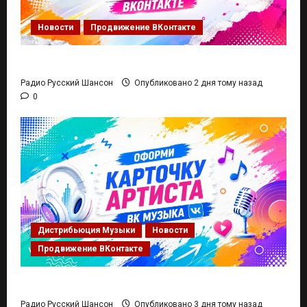
Новости
Продвижение ВКонтакте
Вывод песни в рекомендации ВК Музыки
Радио Русский Шансон
Опубликовано 2 дня тому назад
0
Дистрибьюция Музыки
Новости
Продвижение ВКонтакте
Карточка Артиста ВК Музыка
Радио Русский Шансон
Опубликовано 3 дня тому назад