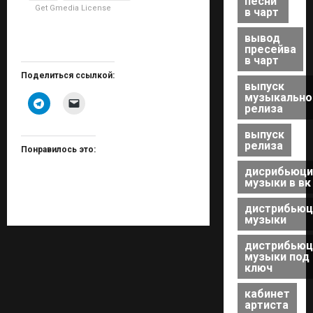
песни
Get Gmedia License
в чарт
вывод
пресейва
в чарт
Поделиться ссылкой:
выпуск
музыкально
релиза
выпуск
релиза
Понравилось это:
дисрибьюци
музыки в вк
дистрибьюц
музыки
дистрибьюц
музыки под
ключ
кабинет
артиста