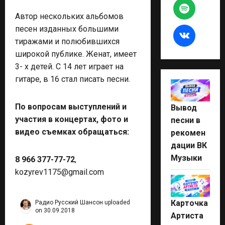
Автор нескольких альбомов
песен изданных большими
тиражами и полюбившихся
широкой публике. Женат, имеет
3- х детей. С 14 лет играет на
гитаре, в 16 стал писать песни.
По вопросам выступлений и
Вывод
участия в концертах, фото и
песни в
видео съемках обращаться:
рекомен
дации ВК
Музыки
8 966 377-77-72
,
kozyrev1175@gmail.com
Карточка
Радио Русский Шансон
uploaded
on 30.09.2018
Артиста