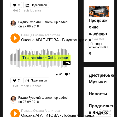
9
Поделиться
Get Gmedia License
Продвиж
Радио Русский Шансон
uploaded
on 27.09.2018
ение
плейлист
Певица Оксана Агапитова
певица
шансон
Оксана АГАПИТОВА - В чужом краю
а
Певицы
ВКонтакт
е
Trial version - Get License
3:26
Дистрибью
65
0
7
Поделиться
Музыки
Get Gmedia License
Новости
Радио Русский Шансон
uploaded
on 27.09.2018
Продвижен
Певица Оксана Агапитова
певица
в Яндекс
шансон
Оксана АГАПИТОВА - Любовь Офицера