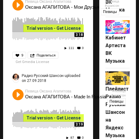
ВК
Певица Оксана Агапитова
певица
шансон
Оксана АГАПИТОВА - Мои Друзья
Музыка
Певицы
Trial version - Get License
3:18
Кабинет
Артиста
111
0
ВК
9
Поделиться
Музыка
Get Gmedia License
Радио Русский Шансон
uploaded
on 27.09.2018
Плейлист
Певица Оксана Агапитова
певица
шансон
Радио
Оксана АГАПИТОВА - Made In Russia
Певицы
Русский
Шансон
Trial version - Get License
на
3:19
Яндекс
Музыка
87
0