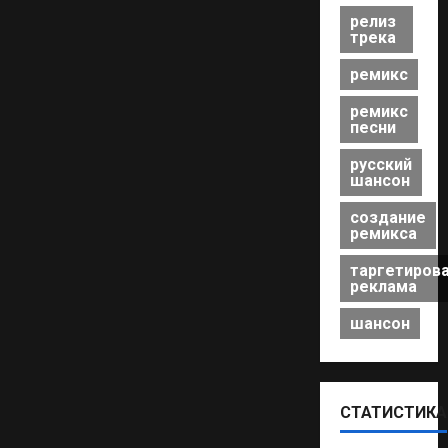
релиз
трека
ремикс
ремикс
песни
русский
шансон
создание
ремикса
таргетиров
реклама
шансон
СТАТИСТИКА