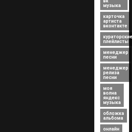
вк
музыка
карточка
артиста
вконтакте
кураторски
плейлисты
менеджер
песни
менеджер
релиза
песни
моя
волна
яндекс
музыка
обложка
альбома
онлайн