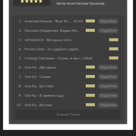
Автор песни Наталья Трушкова.
Алексей Еманов - Флаг России
03:44
Подробнее
Наталья Найденова, Вадим Мелехов - Я тебя люблю
Подробнее
GENADICH - Янтарное лето
Prosto Gena - За судьбою судьба
Солнце Светланы - Осень, и мы с тобой
Оля Ка - Две души
Подробнее
Оля Ка - Скажи
Подробнее
Оля Ка - Без тебя
Подробнее
Оля Ка - В зимнем саду
Подробнее
Оля Ка - Иголки
Подробнее
Больше Песен